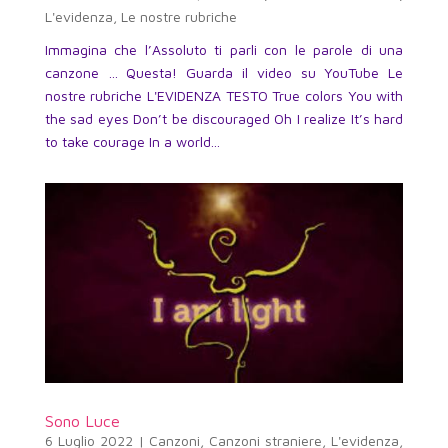
L'evidenza
,
Le nostre rubriche
Immagina che l’Assoluto ti parli con le parole di una
canzone … Questa! Guarda il video su YouTube Le
nostre rubriche L'EVIDENZA TESTO True colors You with
the sad eyes Don’t be discouraged Oh I realize It’s hard
to take courage In a world...
Sono Luce
6 Luglio 2022
|
Canzoni
,
Canzoni straniere
,
L'evidenza
,