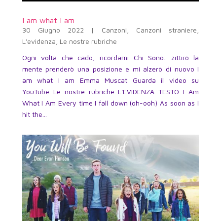
I am what I am
30 Giugno 2022
|
Canzoni
,
Canzoni straniere
,
L'evidenza
,
Le nostre rubriche
Ogni volta che cado, ricordami Chi Sono: zittirò la
mente prenderò una posizione e mi alzerò di nuovo I
am what I am Emma Muscat Guarda il video su
YouTube Le nostre rubriche L'EVIDENZA TESTO I Am
What I Am Every time I fall down (oh-ooh) As soon as I
hit the...