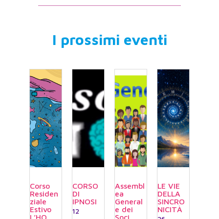
I prossimi eventi
Corso
CORSO
Assembl
LE VIE
Residen
DI
ea
DELLA
ziale
IPNOSI
General
SINCRO
Estivo
e dei
NICITÀ
12
L’HO
Soci
26