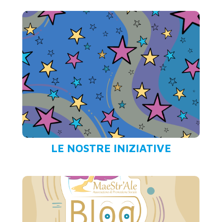
LE NOSTRE INIZIATIVE
Ogni aspetto dell’Universo, esseri umani
inclusi, forma un tutt’uno, un’unità che
)
clicca qui
vibra a … (
LE NOSTRE INIZIATIVE
BLOG E RUBRICHE