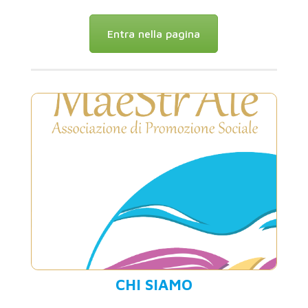
Entra nella pagina
CHI SIAMO
MaeStr’Ale è un’Associazione senza fini di
lucro, politici o confessionali. Ha carattere
)
clicca qui
volontario, opera senza dis… (
CHI SIAMO