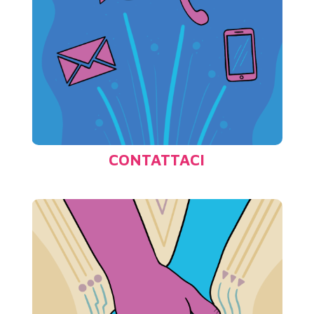
CONTATTI
)
clicca qui
Contatti MaeStr’Ale… (
CONTATTACI
COLLABORA CON NOI
Ogni essere umano resta intrappolato
nella dualità della propria Incarnazione