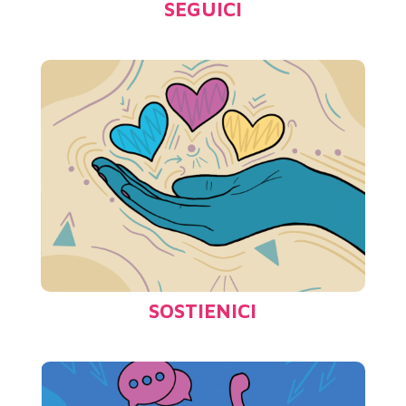
SEGUICI
SOSTIENICI
Scegli di sostenerci oltre ogni limite!…
)
clicca qui
(
SOSTIENICI