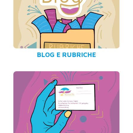
Ognuno di noi è unico, originale, singolare
e irripetibile. Ognuno di noi è portatore di
)
clicca qui
un dono impar… (
BLOG E RUBRICHE
ASSOCIATI
Il socio MaeStr’Ale gode delle seguenti
prerogative:
possibilità di partecipazione gratuita all’i…
)
clicca qui
(