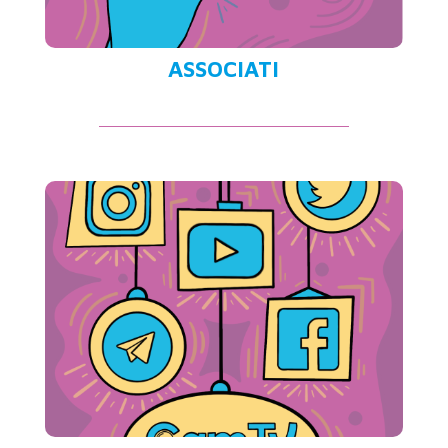
ASSOCIATI
SEGUICI
MaeStr’Ale a casa tua e ovunque
)
clicca qui
desideri… (