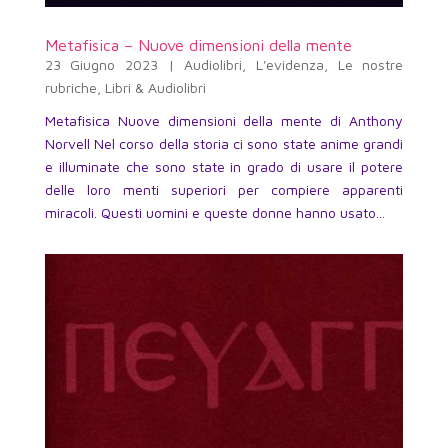
Metafisica – Nuove dimensioni della mente
23 Giugno 2023
|
Audiolibri
,
L'evidenza
,
Le nostre
rubriche
,
Libri & Audiolibri
Metafisica Nuove dimensioni della mente di Anthony
Norvell Nel corso della storia ci sono state anime grandi
e illuminate che sono state in grado di usare il potere
delle loro menti superiori per compiere apparenti
miracoli. Questi uomini e queste donne hanno usato...