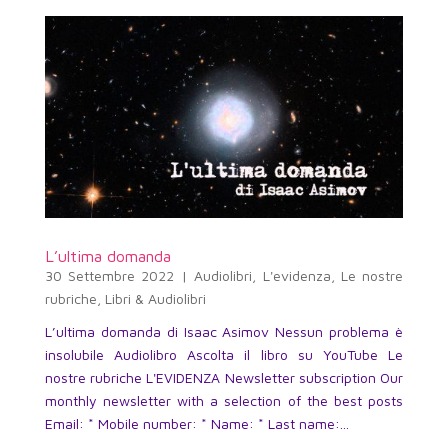
L’ultima domanda
30 Settembre 2022
|
Audiolibri
,
L'evidenza
,
Le nostre
rubriche
,
Libri & Audiolibri
L’ultima domanda di Isaac Asimov Nessun problema è
insolubile Audiolibro Ascolta il libro su YouTube Le
nostre rubriche L'EVIDENZA Newsletter subscription Our
monthly newsletter with a selection of the best posts
Email: * Mobile number: * Name: * Last name:...