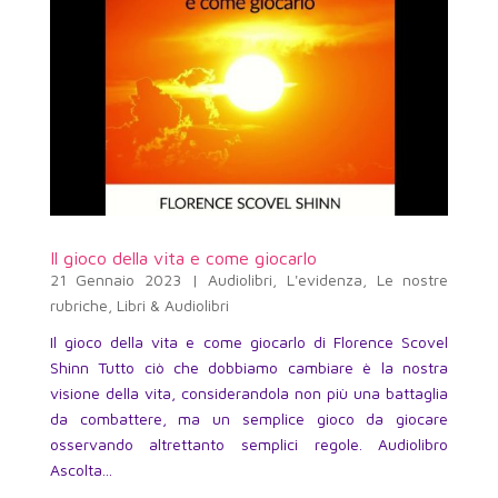
Il gioco della vita e come giocarlo
21 Gennaio 2023
|
Audiolibri
,
L'evidenza
,
Le nostre
rubriche
,
Libri & Audiolibri
Il gioco della vita e come giocarlo di Florence Scovel
Shinn Tutto ciò che dobbiamo cambiare è la nostra
visione della vita, considerandola non più una battaglia
da combattere, ma un semplice gioco da giocare
osservando altrettanto semplici regole. Audiolibro
Ascolta...