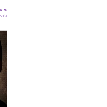
eo su
posts