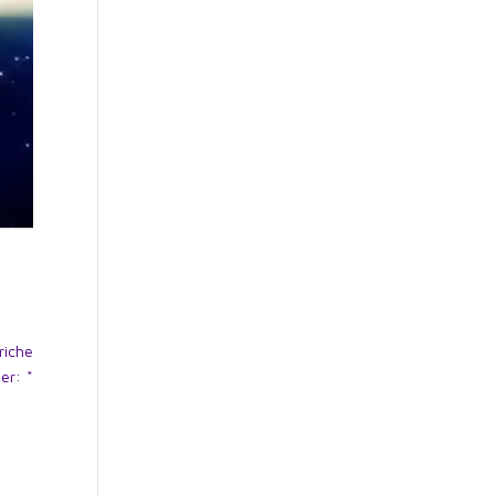
riche
er: *