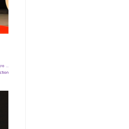
tro …
ction