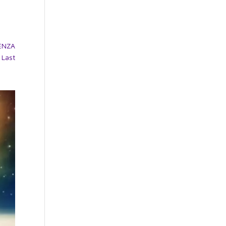
DENZA
 Last