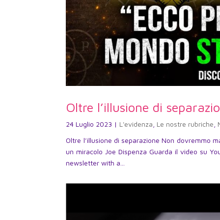
Oltre l’illusione di separazi
24 Luglio 2023
|
L'evidenza
,
Le nostre rubriche
,
Oltre l’illusione di separazione Non dovremmo mai
un miracolo Joe Dispenza Guarda il video su Yo
newsletter with a...