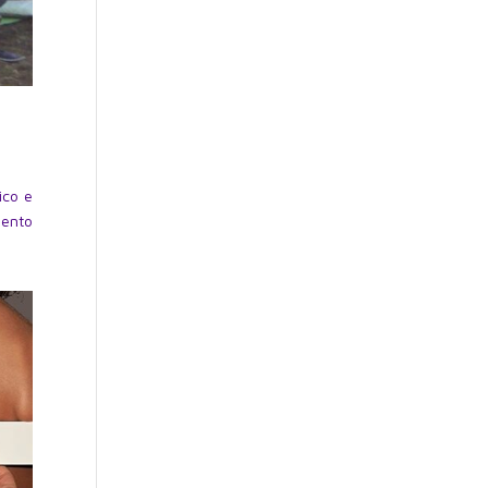
ico e
mento