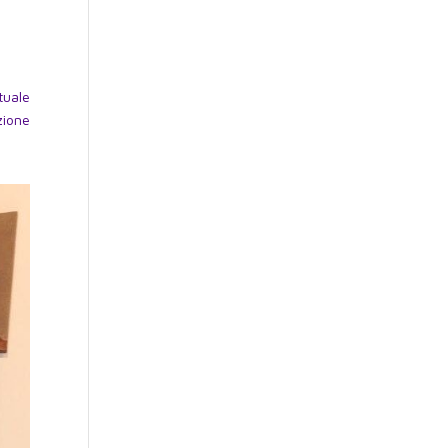
tuale
zione