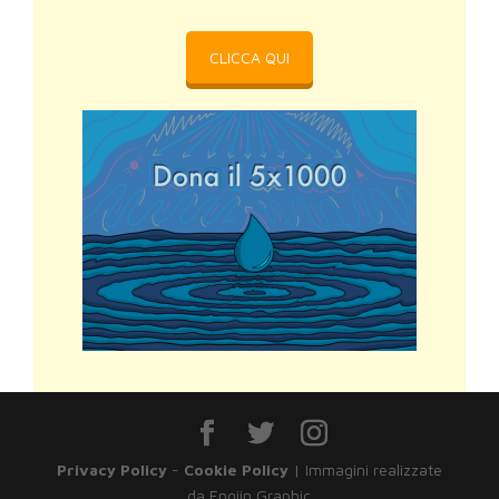
CLICCA QUI
Privacy Policy
-
Cookie Policy
| Immagini realizzate
da Engiin Graphic