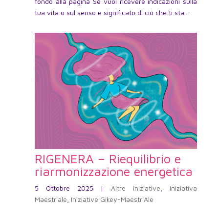
fondo alla pagina Se vuoi ricevere indicazioni sulla
tua vita o sul senso e significato di ciò che ti sta...
RIGENERA – Riequilibrio e
riarmonizzazione energetica
5 Ottobre 2025
|
Altre iniziative
,
Iniziativa
Maestr'ale
,
Iniziative Gikey-Maestr'Ale