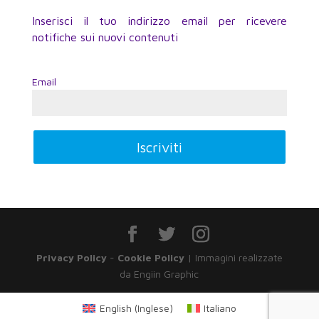
Inserisci il tuo indirizzo email per ricevere
notifiche sui nuovi contenuti
Email
Privacy Policy
-
Cookie Policy
| Immagini realizzate
da Engiin Graphic
English
(
Inglese
)
Italiano