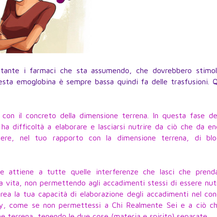
ante i farmaci che sta assumendo, che dovrebbero stimola
uesta emoglobina è sempre bassa quindi fa delle trasfusioni. 
con il concreto della dimensione terrena. In questa fase de
 difficoltà a elaborare e lasciarsi nutrire da ciò che da en
ere, nel tuo rapporto con la dimensione terrena, di blo
 attiene a tutte quelle interferenze che lasci che prenda
a vita, non permettendo agli accadimenti stessi di essere nut
crea la tua capacità di elaborazione degli accadimenti nel co
 by, come se non permettessi a Chi Realmente Sei e a ciò ch
one terrena, tenendo le due cose (materia e spirito) separate.