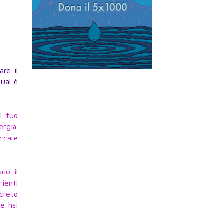
re il
Qual è
l tuo
ergia.
ccare
no il
rienti
ncreto
e hai