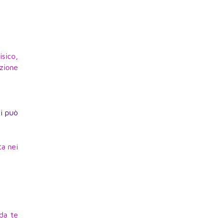
isico,
zione
ci può
ta nei
 da te