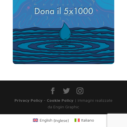
Privacy Policy
-
Cookie Policy
| Immagini realizzate
da Engiin Graphic
English
(
Inglese
)
Italiano