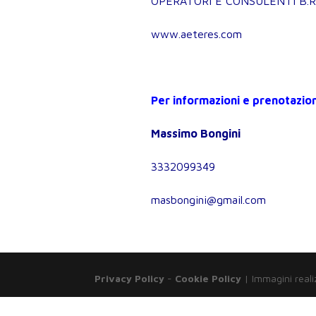
OPERATORI E CONSULENTI B.
www.aeteres.com
Per informazioni e prenotazion
Massimo Bongini
3332099349
masbongini@gmail.com
Privacy Policy
-
Cookie Policy
| Immagini reali