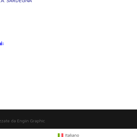
R.A. SARDEGNA
i:
zzate da Engiin Graphic
Italiano