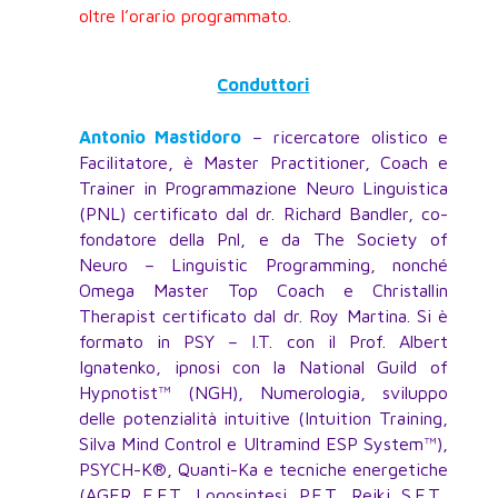
oltre l’orario programmato.
Conduttori
Antonio Mastidoro
– ricercatore olistico e
Facilitatore, è Master Practitioner, Coach e
Trainer in Programmazione Neuro Linguistica
(PNL) certificato dal dr. Richard Bandler, co-
fondatore della Pnl, e da The Society of
Neuro – Linguistic Programming, nonché
Omega Master Top Coach e Christallin
Therapist certificato dal dr. Roy Martina. Si è
formato in PSY – I.T. con il Prof. Albert
Ignatenko, ipnosi con la National Guild of
Hypnotist™ (NGH), Numerologia, sviluppo
delle potenzialità intuitive (Intuition Training,
Silva Mind Control e Ultramind ESP System™),
PSYCH-K®, Quanti-Ka e tecniche energetiche
(AGER, E.F.T., Logosintesi, P.E.T., Reiki, S.E.T.,