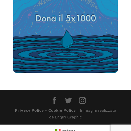
Privacy Policy
-
Cookie Policy
| Immagini realizzate
da Engiin Graphic
Italiano