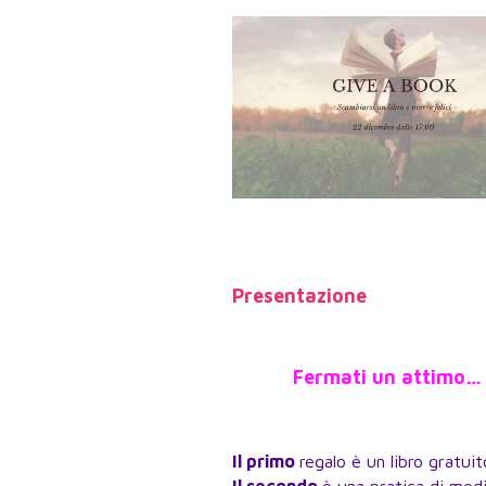
Presentazione
Fermati un attimo… C
Il primo
regalo è un libro gratui
Il secondo
è una pratica di med