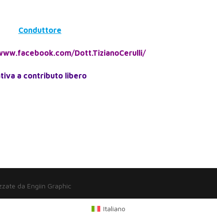
Conduttore
www.facebook.com/Dott.TizianoCerulli/
ativa a contributo libero
zzate da Engiin Graphic
Italiano