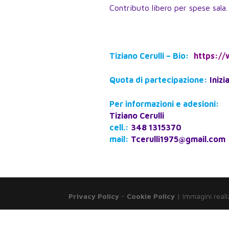
Contributo libero per spese sala.
Tiziano Cerulli – Bio:
https://
Quota di partecipazione:
Inizi
Per informazioni e adesioni:
Tiziano Cerulli
cell.:
348 1315370
mail:
Tcerulli1975@gmail.com
Privacy Policy
-
Cookie Policy
| Immagini reali