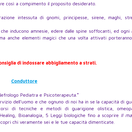
tare così a compimento il proposito desiderato.
zione intessuta di gnomi, principesse, sirene, maghi, str
ri che inducono amnesie, edere dalle spine soffocanti, ed ogni 
ma anche elementi magici che una volta attivati porteranno 
consiglia di indossare abbigliamento a strati.
Conduttore
efrologo Pediatra e Psicoterapeuta.
*
vizio dell’uomo e che ognuno di noi ha in se la capacità di gu
orsi di tecniche e metodi di guarigione olistica, omeopa
ealing, Bioanalogia, 5 Leggi biologiche fino a scoprire
Il ma
iscopri chi veramente sei e le tue capacità dimenticate.