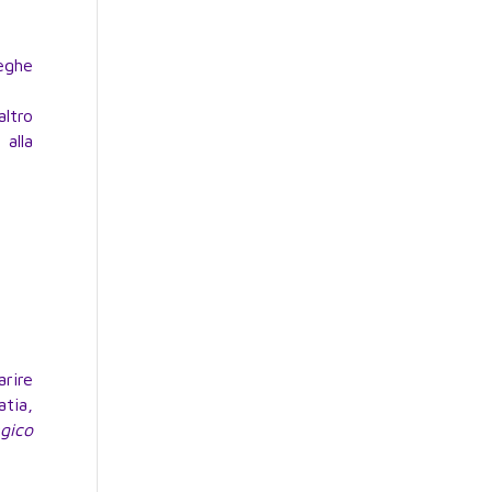
eghe
altro
alla
arire
tia,
gico