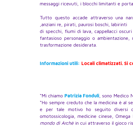
messaggi ricevuti, i blocchi limitanti e por
Tutto questo accade attraverso una narra
,anziani re, pirati, paurosi boschi, labirinti
di specchi, fiumi di lava, cappellacci oscu
fantasioso personaggio o ambientazione, 
trasformazione desiderata.
Informazioni utili:
Locali climatizzati. Si 
“Mi chiamo
Patrizia Fonduli
, sono Medico N
“Ho sempre creduto che la medicina è al ser
e per tale motivo ho seguito diversi c
omotossicologia, medicine cinese, Omega H
mondo di
Archè
in cui attraverso il gioco r