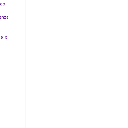
do i
ienza
za di