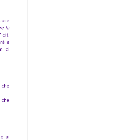
cose
re la
e“
cit.
erà a
n ci
e che
e che
ie ai