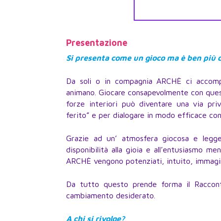
Presentazione
Si presenta come un gioco ma è ben più d
Da soli o in compagnia ARCHÈ ci accompa
animano. Giocare consapevolmente con que
forze interiori può diventare una via priv
ferito” e per dialogare in modo efficace con
Grazie ad un’ atmosfera giocosa e legger
disponibilità alla gioia e all’entusiasmo m
ARCHÈ vengono potenziati, intuito, immagin
Da tutto questo prende forma il Raccont
cambiamento desiderato.
A chi si rivolge?