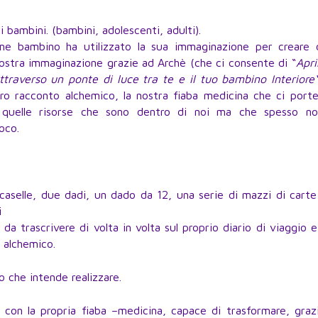
i bambini. (bambini, adolescenti, adulti).
e bambino ha utilizzato la sua immaginazione per creare 
 nostra immaginazione grazie ad Archè (che ci consente di “
Apri
attraverso un ponte di luce tra te e il tuo bambino Interior
tro racconto alchemico, la nostra fiaba medicina che ci port
o quelle risorse che sono dentro di noi ma che spesso no
oco.
caselle, due dadi, un dado da 12, una serie di mazzi di cart
i
 da trascrivere di volta in volta sul proprio diario di viaggio 
o alchemico.
to che intende realizzare.
a con la propria fiaba –medicina, capace di trasformare, graz