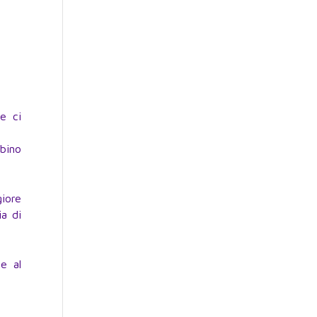
e ci
mbino
iore
ia di
e al