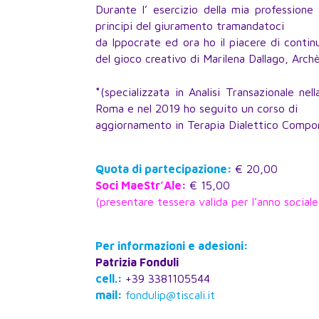
Durante l’ esercizio della mia professio
principi del giuramento tramandatoci
da Ippocrate ed ora ho il piacere di contin
del gioco creativo di Marilena Dallago, Arch
*
(specializzata in Analisi Transazionale nel
Roma e nel 2019 ho seguito un corso di
aggiornamento in Terapia Dialettico Compor
Quota di partecipazione:
€ 20,00
Soci MaeStr’Ale:
€ 15,00
(presentare tessera valida per l’anno sociale
Per informazioni e adesioni:
Patrizia Fonduli
cell.:
+39 3381105544
mail:
fondulip@tiscali.it