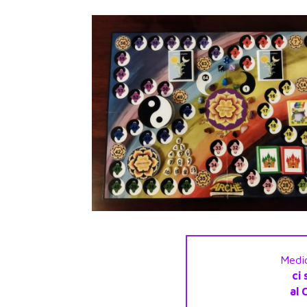
Medic
ci 
al