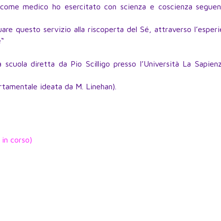
ne come medico ho esercitato con scienza e coscienza seguen
uare questo servizio alla riscoperta del Sé, attraverso l’esper
è“
la scuola diretta da Pio Scilligo presso l’Università La Sapien
tamentale ideata da M. Linehan).
 in corso)