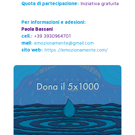
Quota di partecipazione:
Iniziativa gratuita
Per informazioni e adesioni:
Paola Bassani
cell.:
+39 3930964701
mail:
emozionamente@gmail.com
sito web:
https://emozionamente.com/