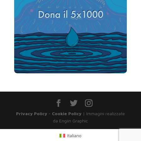
Privacy Policy
-
Cookie Policy
| Immagini realizzate
da Engiin Graphic
Italiano