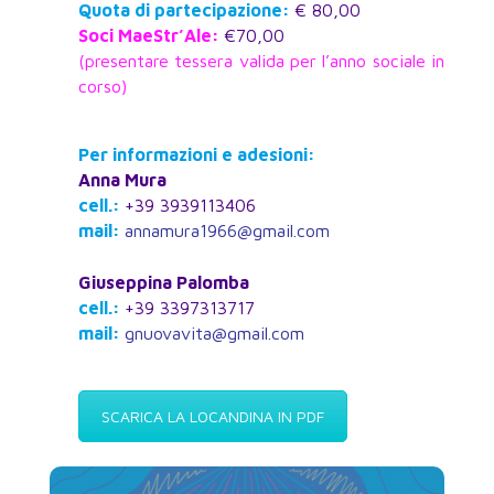
Quota di partecipazione:
€ 80,00
Soci MaeStr’Ale:
€70,00
(presentare tessera valida per l’anno sociale in
corso)
Per informazioni e adesioni:
Anna Mura
cell.:
+39 3939113406
mail:
annamura1966@gmail.com
Giuseppina Palomba
cell.:
+39 3397313717
mail:
gnuovavita@gmail.com
SCARICA LA LOCANDINA IN PDF