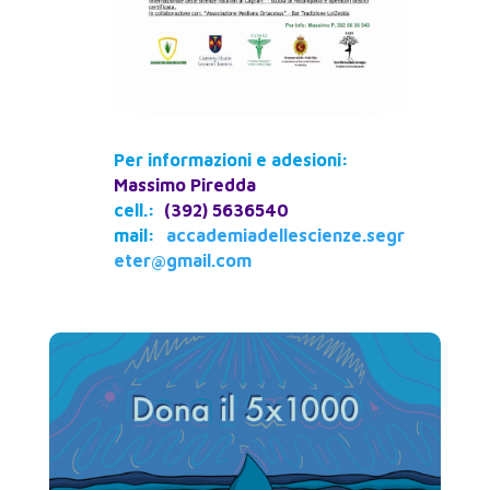
Per informazioni e adesioni:
Massimo Piredda
cell.:
(392) 5636540
mail:
accademiadellescienze.segr
eter@gmail.com