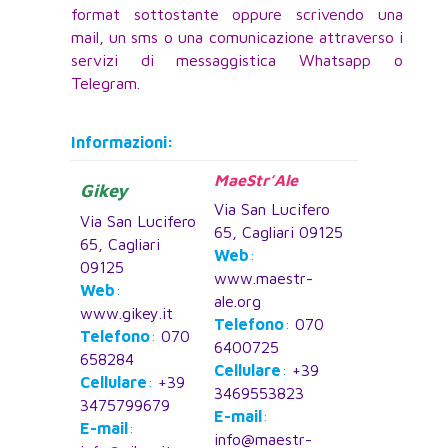
format sottostante oppure scrivendo una
mail, un sms o una comunicazione attraverso i
servizi di messaggistica Whatsapp o
Telegram.
Informazioni:
MaeStr’Ale
Gikey
Via San Lucifero
Via San Lucifero
65, Cagliari 09125
65, Cagliari
Web
:
09125
www.maestr-
Web
:
ale.org
www.gikey.it
Telefono
:
070
Telefono
:
070
6400725
658284
Cellulare
:
+39
Cellulare
:
+39
3469553823
3475799679
E-mail
:
E-mail
:
info@maestr-