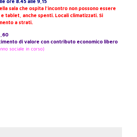
lle ore 8.45 alle 9,15
della sala che ospita l’incontro non possono essere
c e tablet, anche spenti.
Locali climatizzati. Si
mento a strati.
7,60
imento di valore con contributo economico libero
nno sociale in corso)