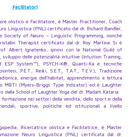
Facilitatori
ore olistico e Facilitatore, è Master Practitioner, Coach
o Linguistica (PNL) certificato dal dr. Richard Bandler,
he Society of Neuro – Linguistic Programming, nonché
allin Therapist certificato dal dr. Roy Martina. Si è
of. Albert Ignatenko, ipnosi con la National Guild of
viluppo delle potenzialità intuitive (Intuition Training,
ind ESP System™), PSYCH-K®, Quanti-Ka e tecniche
ntesi, P.E.T., Reiki, S.E.T., T.A.T., T.E.V.), Tradizione
adionica, energie dell’habitat, apprendimento e lettura
dello MBTI (Myers-Briggs Type Indicator) ed è Laughter
o dalla School of Laughter Yoga del dr. Madam Kataria.
 formazione nei settori della vendita, dello sport e della
iendali, sportive, politiche ed istituzionali a livello
gopedia, Ricercatrice olistica e Facilitatrice, è Master
mmazione Neuro Linguistica (PNL) certificata dal dr.