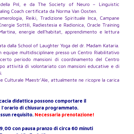
 della Pnl, e da The Society of Neuro – Linguistic
ing Coach certificata da Norma Van Oosten.
merologia, Reiki, Tradizione Spirituale Inca, Campane
Energie Sottili, Radiestesia e Radionica, Oracle Training
rtina, energie dell’habitat, apprendimento e lettura
ta dalla School of Laughter Yoga del dr. Madam Kataria.
equipe multidisciplinare presso un Centro Riabilitativo
n certo periodo mansioni di coordinamento del Centro
po attività di volontariato con mansioni educative e di
.
ne Culturale Maestr’Ale, attualmente ne ricopre la carica
icacia didattica possono comportare il
 l’orario di chiusura programmato.
ssun requisito.
Necessaria prenotazione!
19,00 con pausa pranzo di circa 60 minuti