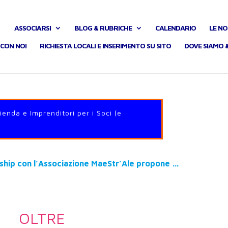
ASSOCIARSI
BLOG & RUBRICHE
CALENDARIO
LE NO
CON NOI
RICHIESTA LOCALI E INSERIMENTO SU SITO
DOVE SIAMO 
zienda e Imprenditori per i Soci (e
ership con l’Associazione MaeStr’Ale propone …
OLTRE