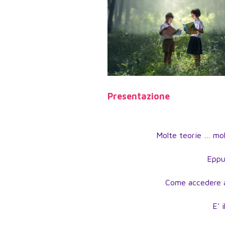
Presentazione
Molte teorie … molt
Eppur
Come accedere a
E’ 