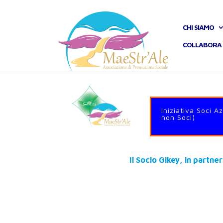
CHI SIAMO
COLLABORA 
Iniziativa Soci A
non Soci)
Il Socio Gikey, in partn