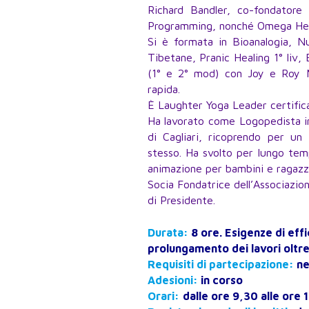
Richard Bandler, co-fondatore
Programming, nonché Omega Heal
Si è formata in Bioanalogia, Nu
Tibetane, Pranic Healing 1° liv, 
(1° e 2° mod) con Joy e Roy Ma
rapida.
È Laughter Yoga Leader certifica
Ha lavorato come Logopedista in 
di Cagliari, ricoprendo per u
stesso. Ha svolto per lungo tem
animazione per bambini e ragazzi
Socia Fondatrice dell’Associazio
di Presidente.
Durata:
8 ore. Esigenze di eff
prolungamento dei lavori oltre
Requisiti di partecipazione:
ne
Adesioni:
in corso
Orari:
dalle ore 9,30 alle ore 