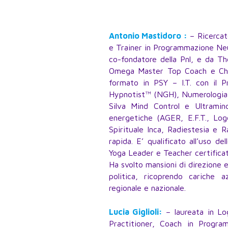
Antonio Mastidoro :
– Ricercat
e Trainer in Programmazione Neur
co-fondatore della Pnl, e da T
Omega Master Top Coach e Christ
formato in PSY – I.T. con il Pr
Hypnotist™ (NGH), Numerologia, s
Silva Mind Control e Ultram
energetiche (AGER, E.F.T., Logosi
Spirituale Inca, Radiestesia e R
rapida. E’ qualificato all’uso 
Yoga Leader e Teacher certificat
Ha svolto mansioni di direzione e
politica, ricoprendo cariche az
regionale e nazionale.
Lucia Giglioli:
– laureata in Lo
Practitioner, Coach in Progra