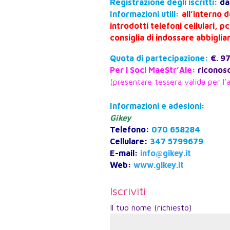
Registrazione degli iscritti:
da
Informazioni utili:
all’interno 
introdotti telefoni cellulari, p
consiglia di indossare abbiglia
Quota di partecipazione:
€. 9
Per i Soci MaeStr’Ale:
riconosc
(presentare tessera valida per l’a
Informazioni e adesioni:
Gikey
Telefono:
070 658284
Cellulare:
347 5799679
E-mail:
info@gikey.it
Web:
www.gikey.it
Iscriviti
Il tuo nome (richiesto)