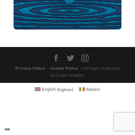
Privacy Policy
-
Cookie Policy
| Immagini realizzate
da Engiin Graphic
English
(
Inglese
)
Italiano