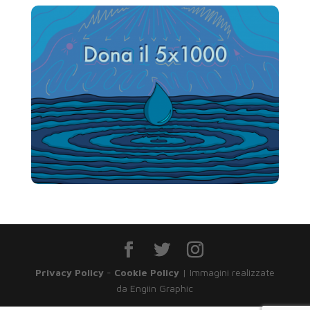
Privacy Policy
-
Cookie Policy
| Immagini realizzate
da Engiin Graphic