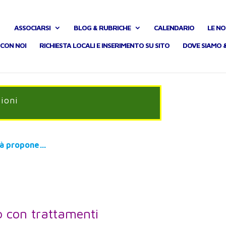
ASSOCIARSI
BLOG & RUBRICHE
CALENDARIO
LE NO
CON NOI
RICHIESTA LOCALI E INSERIMENTO SU SITO
DOVE SIAMO 
zioni
tà
propone…
co con trattamenti