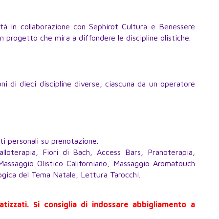
ità in collaborazione con Sephirot Cultura e Benessere
un progetto che mira a diffondere le discipline olistiche.
i di dieci discipline diverse, ciascuna da un operatore
ti personali su prenotazione.
talloterapia, Fiori di Bach, Access Bars, Pranoterapia,
, Massaggio Olistico Californiano, Massaggio Aromatouch
logica del Tema Natale, Lettura Tarocchi.
matizzati. Si consiglia di indossare abbigliamento a