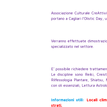
Associazione Culturale CreAttiv
portano a Cagliari l’Olistic Day, 
Verranno effettuate dimostrazion
specializzato nel settore.
E’ possibile richiedere trattamen
Le discipline sono Reiki, Creis
Rilfessologia Plantare, Shiatsu
con oli essenziali, Lettura Astro
Informazioni utili:
Locali cli
strati.