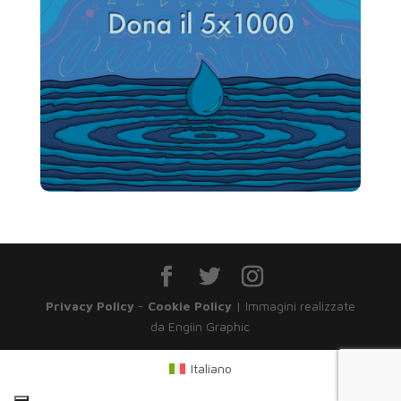
Privacy Policy
-
Cookie Policy
| Immagini realizzate
da Engiin Graphic
Italiano