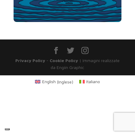
Privacy Policy
-
Cookie Policy
| Immagini realizzate
da Engiin Graphic
English
(
Inglese
)
Italiano