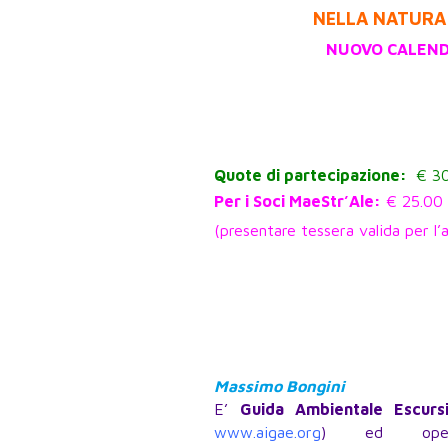
NELLA NATURA 
NUOVO CALEN
Quote di partecipazione:
€ 30
Per i Soci MaeStr’Ale:
€ 25.00
(presentare tessera valida per l’a
Massimo Bongini
E’
Guida Ambientale Escursi
www.aigae.org
) ed oper