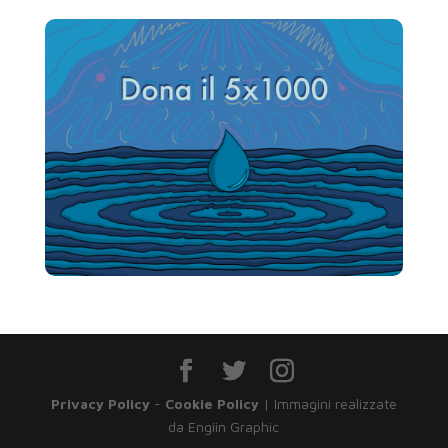
Privacy Policy
-
Cookie Policy
| Immagini realizzate
da Engiin Graphic