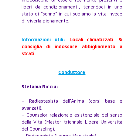
liberi da condizionamenti, tenendoci in uno
stato di “sonno” in cui subiamo la vita invece
di viverla pienamente.
Informazioni utili:
Locali climatizzati. Si
consiglia di indossare abbigliamento a
strati.
Conduttore
Stefania Ricciu:
– Radiestesista dell’Anima (corsi base e
avanzati).
– Counselor relazionale esistenziale del senso
della Vita (Master triennale Libera Università
del Counseling).
– Pedagogista (Laurea Magistrale).