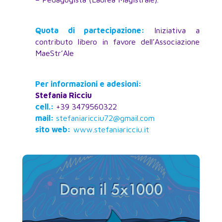
Quota di partecipazione:
Iniziativa a
contributo libero in favore dell’Associazione
MaeStr’Ale
Per informazioni e adesioni:
Stefania Ricciu
cell.:
+39 3479560322
mail:
stefaniaricciu72@gmail.com
sito web:
www.stefaniaricciu.it