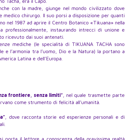
no Tacha, era il Capo.
anche con la madre, giunge nel mondo civilizzato dove
e medico chirurgo. Il suo porsi a disposizione per quanti
ono nel 1987 ad aprire il Centro Botanico «Tikuana» nella
a professionalmente, instaurando intrecci di unione e
o ricevuto dai suoi antenati.
cenze mediche (le specialità di TIKUANA TACHA sono
e e l’armonia tra l’uomo, Dio e la Natura) la portano a
’America Latina e dell’Europa.
a frontiere, senza limiti”
, nel quale trasmette parte
rvano come strumento di felicità all’umanità.
a”
, dove racconta storie ed esperienze personali e di
li.
 si porta il lettore a conoscenza della gravissima realtà