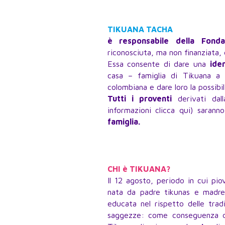
TIKUANA TACHA
è responsabile della Fon
riconosciuta, ma non finanziata,
Essa consente di dare una
ide
casa – famiglia di Tikuana a
colombiana e dare loro la possibil
Tutti i proventi
derivati dal
informazioni clicca qui) saran
famiglia.
CHI è TIKUANA?
Il 12 agosto, periodo in cui pi
nata da padre tikunas e madre
educata nel rispetto delle tradi
saggezze: come conseguenza di