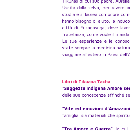
Tikunas di cui suo padre, Aurelia
Uscita dalla selva, per vivere 
studia e si laurea con onore com
hanno bisogno di aiuto, la induc
città di Fusagasuga, dove lavor
fratellanza, come vuole il mandat
Le sue esperienze e le conos
state sempre la medicina natural
viaggiare all’estero in Paesi dell
Libri di Tikuana Tacha
“Saggezza Indigena Amore senz
delle sue conoscenze affinché se
“Vite ed emozioni d’Amazzoni
famiglia, sia materiali che spiritua
“Tra Amore e Guerra”
, in cui