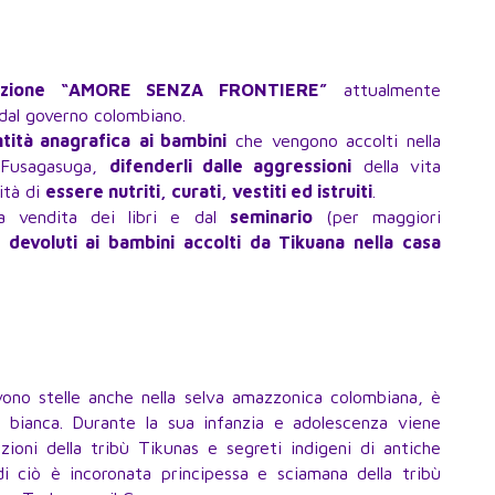
dazione “AMORE SENZA FRONTIERE”
attualmente
 dal governo colombiano.
ntità anagrafica
ai bambini
che vengono accolti nella
 Fusagasuga,
difenderli dalle aggressioni
della vita
ità di
essere nutriti, curati, vestiti ed istruiti
.
la vendita dei libri e dal
seminario
(per maggiori
no
devoluti ai bambini accolti da Tikuana nella casa
ovono stelle anche nella selva amazzonica colombiana, è
 bianca. Durante la sua infanzia e adolescenza viene
zioni della tribù Tikunas e segreti indigeni di antiche
 ciò è incoronata principessa e sciamana della tribù