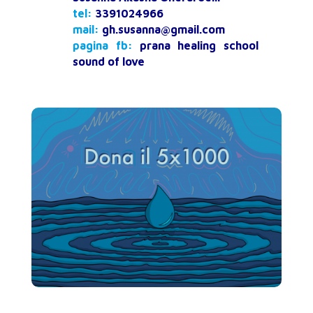
tel:
3391024966
mail:
gh.susanna@gmail.com
pagina fb:
prana healing school
sound of love