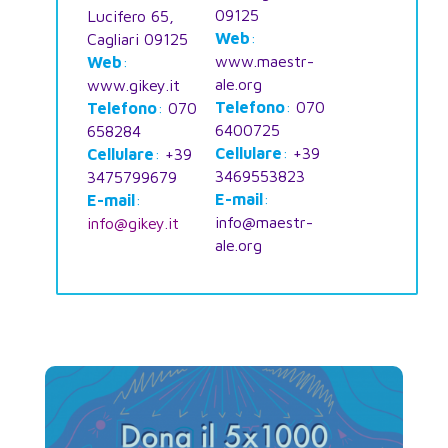
09125
Lucifero 65,
Web
:
Cagliari 09125
www.maestr-
Web
:
ale.org
www.gikey.it
Telefono
:
070
Telefono
:
070
6400725
658284
Cellulare
:
+39
Cellulare
:
+39
3469553823
3475799679
E-mail
:
E-mail
:
info@maestr-
info@gikey.it
ale.org