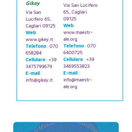
Gikey
Via San Lucifero
65, Cagliari
Via San
09125
Lucifero 65,
Web
:
Cagliari 09125
www.maestr-
Web
:
ale.org
www.gikey.it
Telefono
:
070
Telefono
:
070
6400725
658284
Cellulare
:
+39
Cellulare
:
+39
3469553823
3475799679
E-mail
:
E-mail
:
info@maestr-
info@gikey.it
ale.org