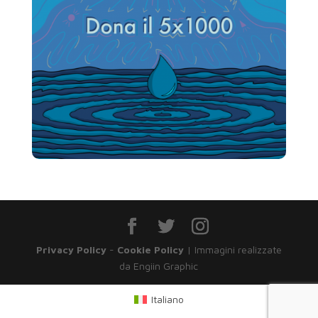
Privacy Policy
-
Cookie Policy
| Immagini realizzate
da Engiin Graphic
Italiano