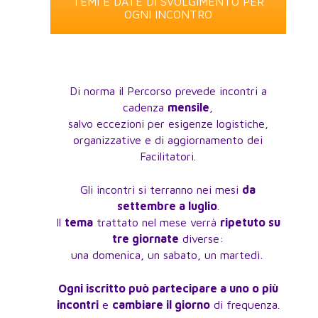
TEMI E DATE DI SVOLGIMENTO PER
OGNI INCONTRO
Di norma il Percorso prevede incontri a
cadenza
mensile
,
salvo eccezioni per esigenze logistiche,
organizzative e di aggiornamento dei
Facilitatori.
Gli incontri si terranno nei mesi
da
settembre a luglio
.
Il
tema
trattato nel mese verrà
ripetuto su
tre giornate
diverse:
una domenica, un sabato, un martedì.
Ogni iscritto può partecipare a uno o più
incontri
e
cambiare il giorno
di frequenza.