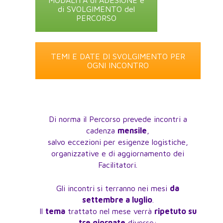
di SVOLGIMENTO del
PERCORSO
TEMI E DATE DI SVOLGIMENTO PER
OGNI INCONTRO
Di norma il Percorso prevede incontri a
cadenza
mensile
,
salvo eccezioni per esigenze logistiche,
organizzative e di aggiornamento dei
Facilitatori.
Gli incontri si terranno nei mesi
da
settembre a luglio
.
Il
tema
trattato nel mese verrà
ripetuto su
tre giornate
diverse: