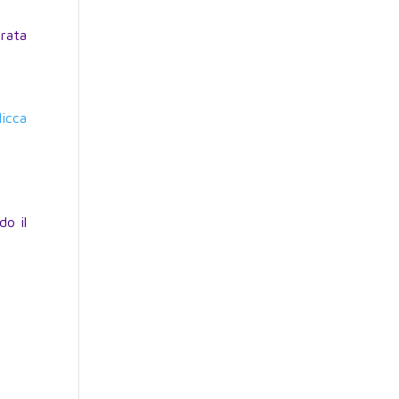
rata
licca
do il