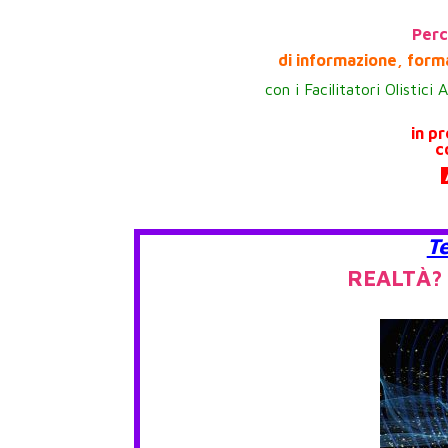
Perc
di informazione, form
con i Facilitatori Olistici
in p
c
T
REALTÀ?