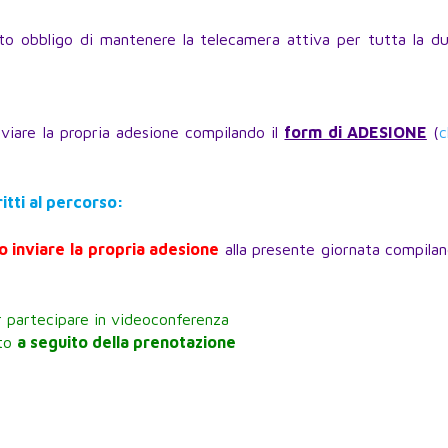
o obbligo di mantenere la telecamera attiva per tutta la du
inviare la propria adesione compilando il
form di ADESIONE
(
c
ritti al percorso:
io inviare la propria adesione
alla presente giornata compilan
 partecipare in videoconferenza
ato
a seguito della prenotazione