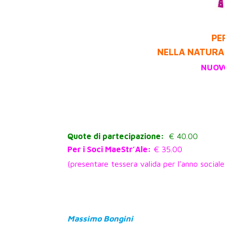
PE
NELLA NATURA 
NUOV
Quote di partecipazione:
€ 40.00
Per i Soci MaeStr’Ale:
€ 35.00
(presentare tessera valida per l’anno sociale
Massimo Bongini