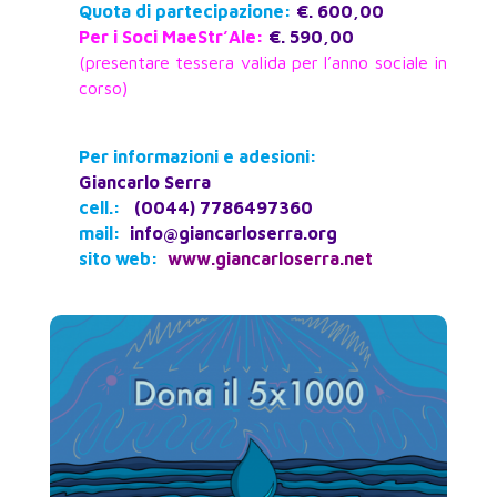
Quota di partecipazione:
€. 600,00
Per i Soci MaeStr’Ale:
€. 590,00
(presentare tessera valida per l’anno sociale in
corso)
Per informazioni e adesioni:
Giancarlo Serra
cell.:
(0044) 7786497360
mail:
info@giancarloserra.org
sito web:
www.giancarloserra.net