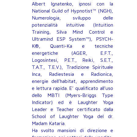
Albert Ignatenko, ipnosi con la
National Guild of Hypnotist™ (NGH),
Numerologia, sviluppo delle
potenzialità intuitive (Intuition
Training, Silva Mind Control e
Ultramind ESP System™), PSYCH-
K®, Quanti-Ka e tecniche
energetiche (AGER, E.F.T.,
Logosintesi, P.E.T., Reiki, S.E.T.,
T.A.T., T.E.V.), Tradizione Spirituale
Inca, Radiestesia e Radionica,
energie dell’habitat, apprendimento
e lettura rapida. E’ qualificato all’uso
dello MBTI (Myers-Briggs Type
Indicator) ed è Laughter Yoga
Leader e Teacher certificato dalla
School of Laughter Yoga del dr.
Madam Kataria.
Ha svolto mansioni di direzione e