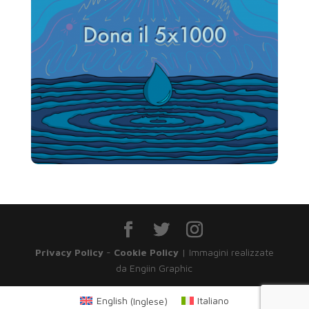
Privacy Policy
-
Cookie Policy
| Immagini realizzate
da Engiin Graphic
English
(
Inglese
)
Italiano