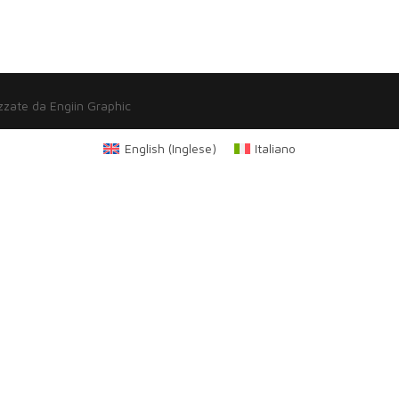
zzate da Engiin Graphic
English
(
Inglese
)
Italiano