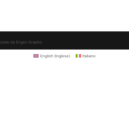
zzate da Engiin Graphic
English
(
Inglese
)
Italiano