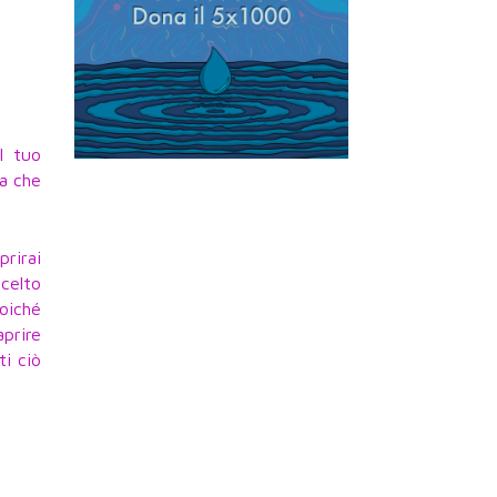
l tuo
za che
prirai
scelto
oiché
aprire
ti ciò