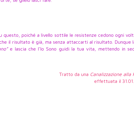
te, se glielo lasci fare.
uesto, poiché a livello sottile le resistenze cedono ogni vol
che il risultato è già, ma senza attaccarti al risultato. Dunque 
ono”
e lascia che l’Io Sono guidi la tua vita, mettendo in se
Tratto da una
Canalizzazione alla
effettuata il 31.0