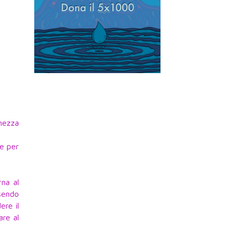
nezza
te per
rna al
ssendo
ere il
are al