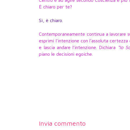
Centro e ad agire secondo Coscienza è più for
È chiaro per te?
Sì, è chiaro.
Contemporaneamente continua a lavorare su q
esprimi l’intenzione con l’assoluta certezza 
e lascia andare l’intenzione. Dichiara
“Io S
piano le decisioni egoiche.
Invia commento