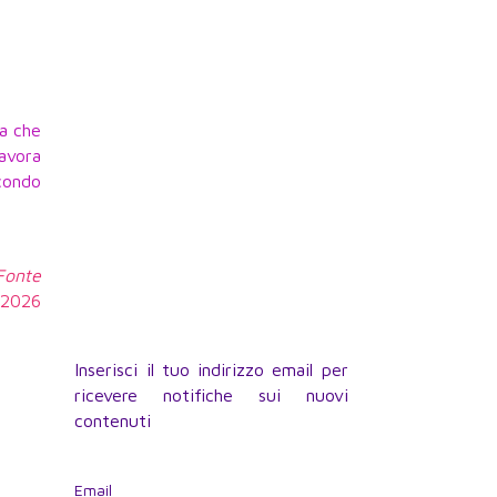
ta che
lavora
condo
 Fonte
1.2026
Inserisci il tuo indirizzo email per
ricevere notifiche sui nuovi
contenuti
Email