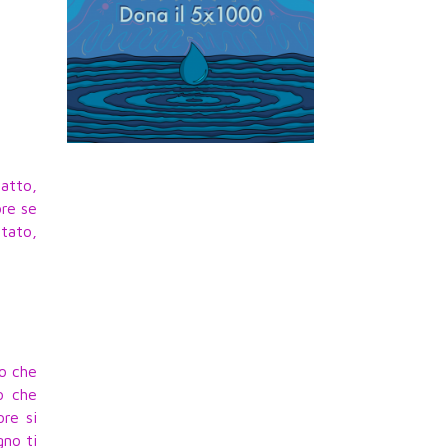
atto,
ore se
itato,
do che
o che
re si
gno ti