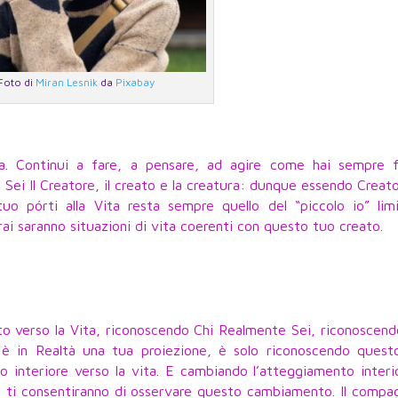
Foto di
Miran Lesnik
da
Pixabay
a. Continui a fare, a pensare, ad agire come hai sempre f
u Sei Il Creatore, il creato e la creatura: dunque essendo Creat
tuo pórti alla Vita resta sempre quello del “piccolo io” lim
rai saranno situazioni di vita coerenti con questo tuo creato.
to verso la Vita, riconoscendo Chi Realmente Sei, riconoscen
e è in Realtà una tua proiezione, è solo riconoscendo quest
interiore verso la vita. E cambiando l’atteggiamento interio
he ti consentiranno di osservare questo cambiamento. Il compa