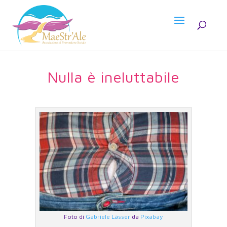
Nulla è ineluttabile
Foto di
Gabriele Lässer
da
Pixabay