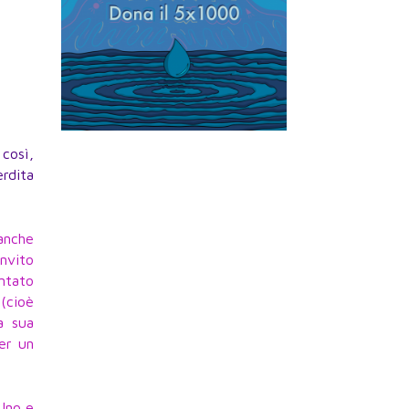
così,
erdita
anche
invito
entato
 (cioè
a sua
per un
Uno e