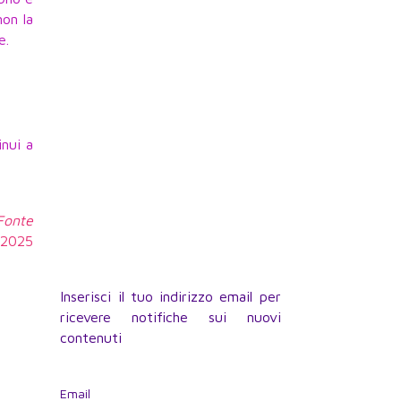
non la
e.
inui a
 Fonte
0.2025
Inserisci il tuo indirizzo email per
ricevere notifiche sui nuovi
contenuti
Email