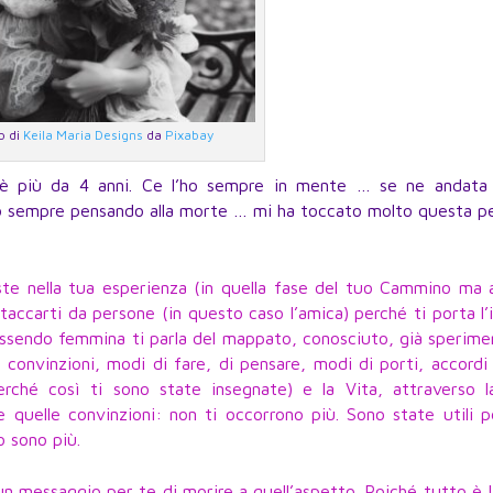
o di
Keila Maria Designs
da
Pixabay
è più da 4 anni. Ce l’ho sempre in mente … se ne andata 
Sto sempre pensando alla morte … mi ha toccato molto questa p
ste nella tua esperienza (in quella fase del tuo Cammino ma 
staccarti da persone (in questo caso l’amica) perché ti porta l’
essendo femmina ti parla del mappato, conosciuto, già sperim
e, convinzioni, modi di fare, di pensare, modi di porti, accordi
ché così ti sono state insegnate) e la Vita, attraverso l
 quelle convinzioni: non ti occorrono più. Sono state utili 
o sono più.
 messaggio per te di morire a quell’aspetto. Poiché tutto è 