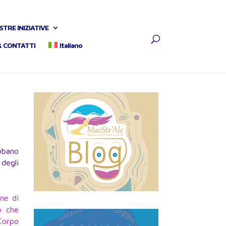
STRE INIZIATIVE
& CONTATTI
Italiano
bbano
degli
one di
a che
Corpo