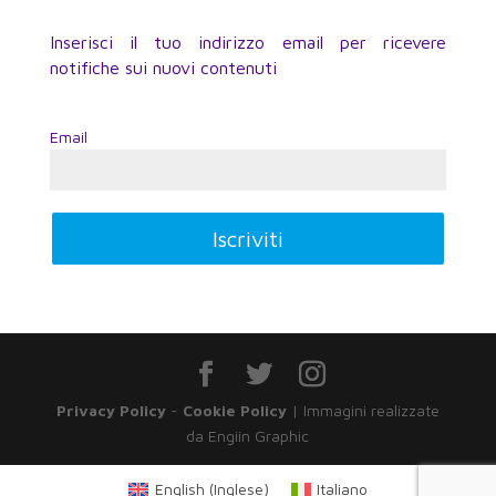
Inserisci il tuo indirizzo email per ricevere
notifiche sui nuovi contenuti
Email
Privacy Policy
-
Cookie Policy
| Immagini realizzate
da Engiin Graphic
English
(
Inglese
)
Italiano