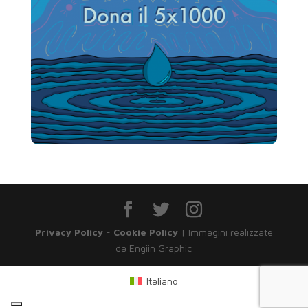
Privacy Policy
-
Cookie Policy
| Immagini realizzate
da Engiin Graphic
Italiano