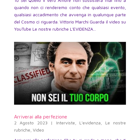
Tu Sei Quello Il Vero Amore non sussisterà mai fino a
quando non ci renderemo conto che qualsiasi evento,
qualsiasi accadimento che avvenga in qualunque parte
del Cosmo ci riguarda. Vittorio Marchi Guarda il video su
YouTube Le nostre rubriche L'EVIDENZA...
Arriverai alla perfezione
2 Agosto 2023
|
Interviste
,
L'evidenza
,
Le nostre
rubriche
,
Video