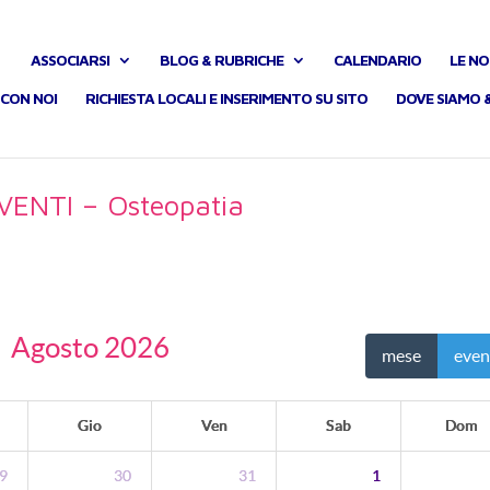
ASSOCIARSI
BLOG & RUBRICHE
CALENDARIO
LE NO
CON NOI
RICHIESTA LOCALI E INSERIMENTO SU SITO
DOVE SIAMO 
VENTI – Osteopatia
Agosto 2026
mese
even
Gio
Ven
Sab
Dom
9
30
31
1