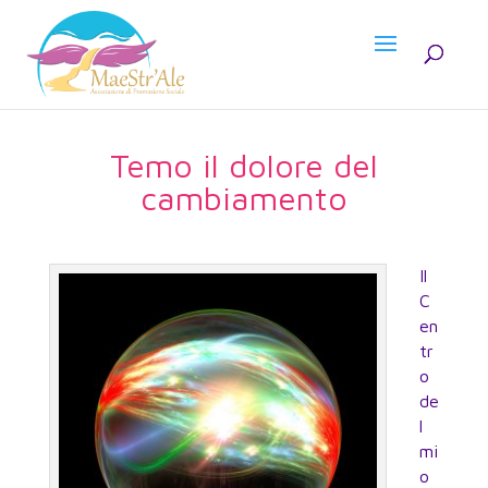
Temo il dolore del
cambiamento
Il
C
en
tr
o
de
l
mi
o