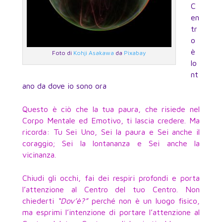
C
en
tr
o
è
Foto di
Kohji Asakawa
da
Pixabay
lo
nt
ano da dove io sono ora
Questo è ciò che la tua paura, che risiede nel
Corpo Mentale ed Emotivo, ti lascia credere. Ma
ricorda: Tu Sei Uno, Sei la paura e Sei anche il
coraggio; Sei la lontananza e Sei anche la
vicinanza.
Chiudi gli occhi, fai dei respiri profondi e porta
l’attenzione al Centro del tuo Centro. Non
chiederti
“Dov’è?”
perché non è un luogo fisico,
ma esprimi l’intenzione di portare l’attenzione al